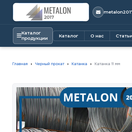
metalon201
Каталог
Каталог
О нас
Стать
продукции
Главная
›
Черный прокат
›
Катанка
›
Катанка 11 мм