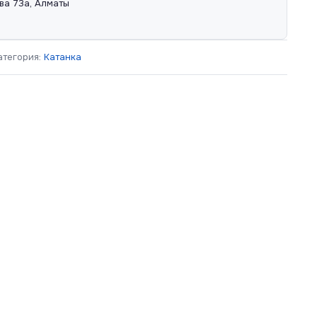
ва 73а, Алматы
атегория:
Катанка