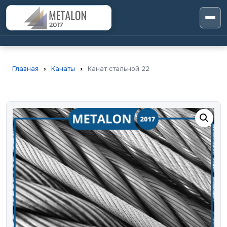
Главная
›
Канаты
›
Канат стальной 22