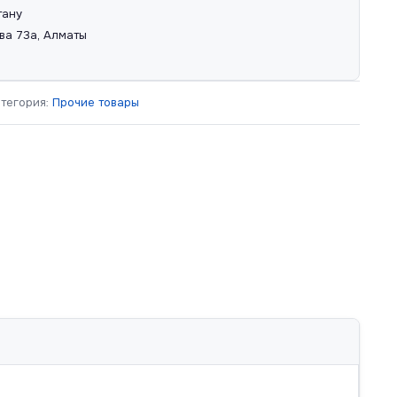
тану
ва 73а, Алматы
атегория:
Прочие товары