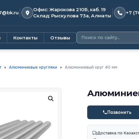
Офис: Жарокова 210Б, каб. 19
7@bk.ru
+7 (7
Склад: Рыскулова 73а, Алматы
и
Контакты
Отзывы
т
›
Алюминиевые кругляки
›
Алюминиевый круг 40 мм
Алюминиев
Позвонить
Доставка по Казахс